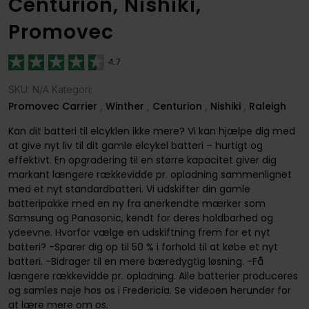
Centurion, Nishiki,
Promovec
4.7
SKU: N/A Kategori:
Promovec Carrier
Winther
Centurion
Nishiki
Raleigh
,
,
,
,
Kan dit batteri til elcyklen ikke mere? Vi kan hjælpe dig med
at give nyt liv til dit gamle elcykel batteri – hurtigt og
effektivt. En opgradering til en større kapacitet giver dig
markant længere rækkevidde pr. opladning sammenlignet
med et nyt standardbatteri. Vi udskifter din gamle
batteripakke med en ny fra anerkendte mærker som
Samsung og Panasonic, kendt for deres holdbarhed og
ydeevne. Hvorfor vælge en udskiftning frem for et nyt
batteri? -Sparer dig op til 50 % i forhold til at købe et nyt
batteri. -Bidrager til en mere bæredygtig løsning. -Få
længere rækkevidde pr. opladning. Alle batterier produceres
og samles nøje hos os i Fredericia. Se videoen herunder for
at lære mere om os.