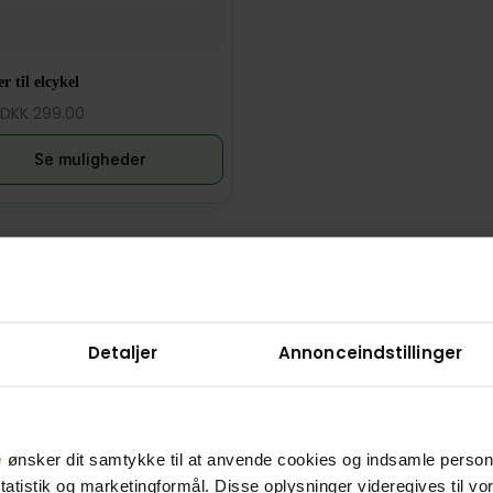
r til elcykel
DKK 299.00
Se muligheder
Detaljer
Annonceindstillinger
ne spørgsmål
e
ønsker dit samtykke til at anvende cookies og indsamle perso
d en batteri renovering koster: Bemærk FAQ kun er for
statistik og marketingformål. Disse oplysninger videregives til v