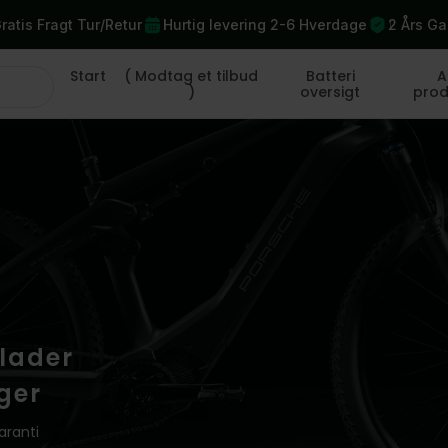
ratis Fragt Tur/Retur
Hurtig levering 2-6 Hverdage
2 Års Ga
Start
( Modtag et tilbud
Batteri
A
)
oversigt
prod
plader
ger
aranti