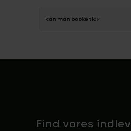
Nej, det er ikke nødvendigt at vedlægge en
nødvendige informationer i vores system, s
Hvis der er noget specifikt, du ønsker i fo
Kan man booke tid?
kan du blot kontakte os via ordre@probatt
og telefonnummer.
Vi arbejder på at gøre tidsbestilling til en
endnu nemmere for dig at planlægge dit bes
velkommen til at komme forbi i vores Åbnings
at hjælpe dig.
Find vores indle