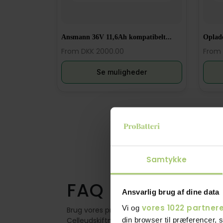
Ansmann 36V 11,6Ah kompatibelt...
Oplade
From DKK 2000.00
From 
Se muligheder
Samtykke
FAQ Svar på di
Ansvarlig brug af dine data
vores 1022 partner
Vi og
Brug vores pris beregner herunder og se hva
din browser til præferencer, 
Celleudskiftninger