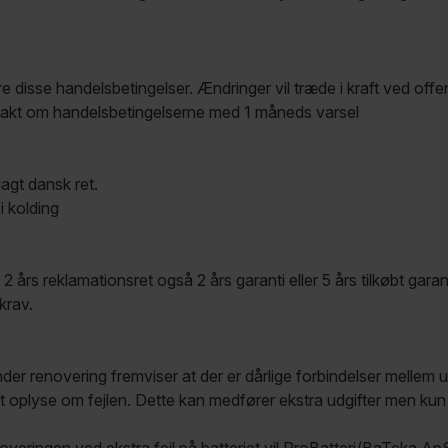
dre disse handelsbetingelser. Ændringer vil træde i kraft ved o
ntakt om handelsbetingelserne med 1 måneds varsel
agt dansk ret.
i kolding
rs reklamationsret også 2 års garanti eller 5 års tilkøbt garanti
krav.
nder renovering fremviser at der er dårlige forbindelser mellem u
 oplyse om fejlen. Dette kan medfører ekstra udgifter men kun