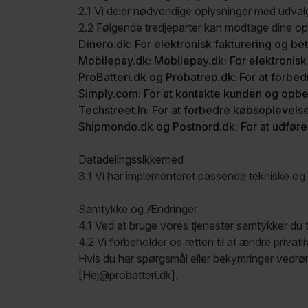
2.1 Vi deler nødvendige oplysninger med udvalgt
2.2 Følgende tredjeparter kan modtage dine op
Dinero.dk:
For elektronisk fakturering og bet
Mobilepay.dk:
Mobilepay.dk: For elektronisk 
ProBatteri.dk og Probatrep.dk:
For at forbed
Simply.com:
For at kontakte kunden og opbev
Techstreet.In:
For at forbedre købsoplevels
Shipmondo.dk og Postnord.dk:
For at udføre
Datadelingssikkerhed
3.1 Vi har implementeret passende tekniske og 
Samtykke og Ændringer
4.1 Ved at bruge vores tjenester samtykker du til
4.2 Vi forbeholder os retten til at ændre privatl
Hvis du har spørgsmål eller bekymringer vedrør
[Hej@probatteri.dk].