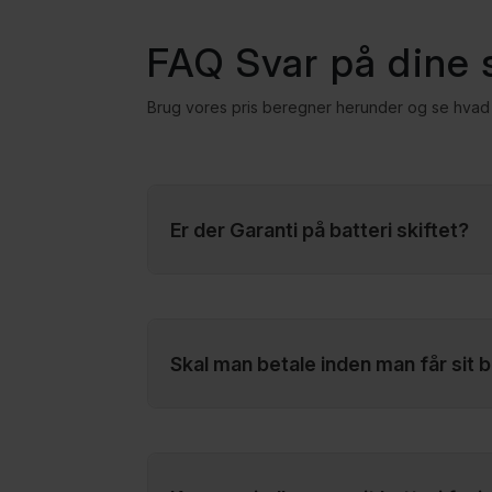
FAQ Svar på dine
Brug vores pris beregner herunder og se hvad 
Er der Garanti på batteri skiftet?
Ja, der er 2 Års batteri Garanti som dæk
batteriet men også hvis batteriet mister 
kapacitet indenfor 2 År.
Skal man betale inden man får sit ba
Nej, vi opkræver hverken gebyr eller dep
betaler først, når batteriet fungerer igen.
at printe vores gratis pakkelabel ud så du