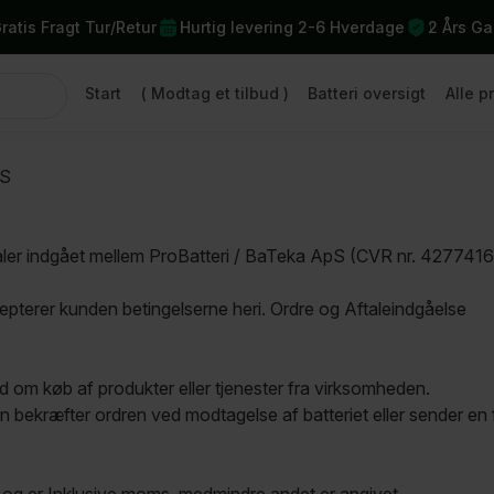
ratis Fragt Tur/Retur
Hurtig levering 2-6 Hverdage
2 Års Ga
Start
( Modtag et tilbud )
Batteri oversigt
Alle p
pS
aftaler indgået mellem ProBatteri / BaTeka ApS (CVR nr. 42774
pterer kunden betingelserne heri. Ordre og Aftaleindgåelse
bud om køb af produkter eller tjenester fra virksomheden.
 bekræfter ordren ved modtagelse af batteriet eller sender en f