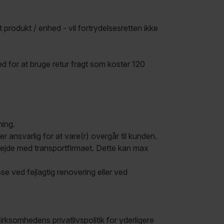
t produkt / enhed - vil fortrydelsesretten ikke
ed for at bruge retur fragt som koster 120
ning.
 ansvarlig for at vare(r) overgår til kunden.
bejde med transportfirmaet. Dette kan max
se ved fejlagtig renovering eller ved
somhedens privatlivspolitik for yderligere