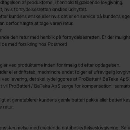
dtagelsen af produkterne, i henhold til gældende lovgivning.
t, hvis fortrydelsesretten ønskes udnyttet.
et efter kundens ønske eller hvis det er en service på kundens ege
 derfor nægte at tage varen retur.
r
ende den retur med henblik på fortrydelsesretten. Er der muligh
l os med forsikring hos Postnord
ler ved produkterne inden for rimelig tid efter opdagelsen.
er eller driftstab, medmindre andet følger af ufravigelig lovgiv
 ved levering, det skal tydeliggøres at ProBatteri/ BaTeka.ApS er
t vil ProBatteri / BaTeka ApS sørge for kompensation i samar
igt at genetablerer kundens gamle batteri pakke eller batteri kas
 retur.
nsstemmelse med gældende databeskyttelseslovgivning. Se virk