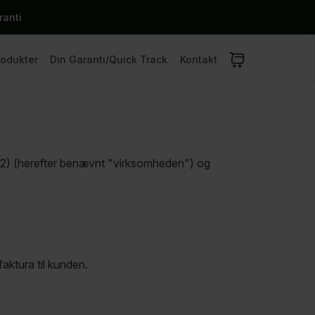
ranti
rodukter
Din Garanti/Quick Track
Kontakt
162) (herefter benævnt "virksomheden") og
aktura til kunden.