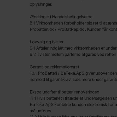
oplysninger.
Ændringer i Handelsbetingelserne
8.1 Virksomheden forbeholder sig ret til at æn
Probatteri.dk / ProBatRep.dk . Kunden får ko
Lovvalg og tvister
9.1 Aftaler indgået med virksomheden er underl
9.2 Tvister mellem parterne afgøres ved retten 
Garanti og reklamationsret
10.1 ProBatteri / BaTeka.ApS giver udover den 2 å
henhold til garantikrav. Læs mere under garanti
Ekstra udgifter til batteri renoveringen
11.1 Hvis batteriet i tilfælde af undersøgelsen u
BaTeka ApS kontakte kunden elektronisk for at
må udføres.