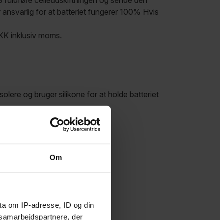
S fuldføre celleudskiftningen og sende den
r ansvarlig for at batteriet fungerer 100% Hvis
DKK inklusiv moms.
olere og bruger silikone for at holde batteriet
ret udskiftet på din ordre.
Om
ække.
ta om IP-adresse, ID og din
s samarbejdspartnere, der