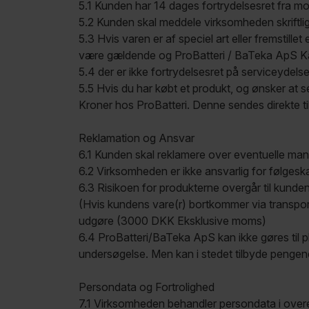
5.1 Kunden har 14 dages fortrydelsesret fra mo
5.2 Kunden skal meddele virksomheden skriftlig
5.3 Hvis varen er af speciel art eller fremstill
være gældende og ProBatteri / BaTeka ApS Kan
5.4 der er ikke fortrydelsesret på serviceydelse
5.5 Hvis du har købt et produkt, og ønsker at s
Kroner hos ProBatteri. Denne sendes direkte ti
Reklamation og Ansvar
6.1 Kunden skal reklamere over eventuelle mang
6.2 Virksomheden er ikke ansvarlig for følgeskad
6.3 Risikoen for produkterne overgår til kunden
(Hvis kundens vare(r) bortkommer via transpor
udgøre (3000 DKK Eksklusive moms)
6.4 ProBatteri/BaTeka ApS kan ikke gøres til pl
undersøgelse. Men kan i stedet tilbyde pengene
Persondata og Fortrolighed
7.1 Virksomheden behandler persondata i overe