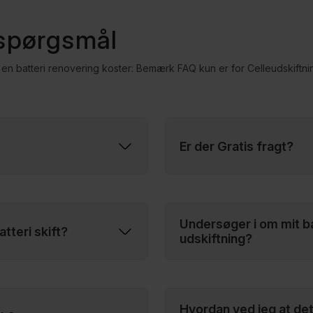
 spørgsmål
en batteri renovering koster: Bemærk FAQ kun er for Celleudskiftni
Er der Gratis fragt?
ker både holdbarheden af
Ja, vi tilbyder gratis fragt 
mere end 30% af sin
pakkelabel som du selv kan
kan du aflevere pakken i 
Undersøger i om mit ba
tteri skift?
udskiftning?
ositum på forhånd. Du
Ja, vi udfører en kort under
 Du skal kun selv sørge for
af gamle celler
 nemt kan sende dit batteri
Hvordan ved jeg at det