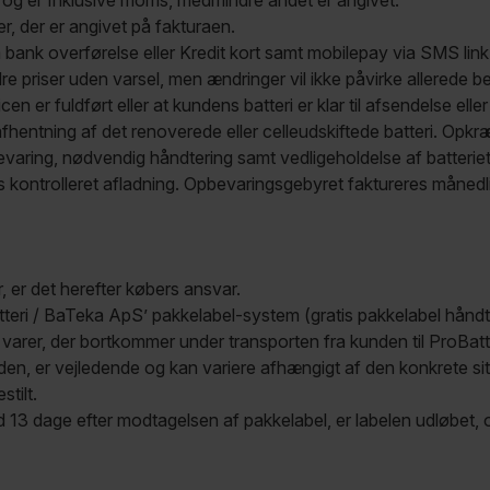
K) og er Inklusive moms, medmindre andet er angivet.
er, der er angivet på fakturaen.
 bank overførelse eller Kredit kort samt mobilepay via SMS link 
e priser uden varsel, men ændringer vil ikke påvirke allerede bes
en er fuldført eller at kundens batteri er klar til afsendelse elle
fhentning af det renoverede eller celleudskiftede batteri. Opkr
ing, nødvendig håndtering samt vedligeholdelse af batteriet, h
s kontrolleret afladning. Opbevaringsgebyret faktureres månedlig
r, er det herefter købers ansvar.
atteri / BaTeka ApS’ pakkelabel-system (gratis pakkelabel håndt
 varer, der bortkommer under transporten fra kunden til ProBat
den, er vejledende og kan variere afhængigt af den konkrete sit
stilt.
 13 dage efter modtagelsen af pakkelabel, er labelen udløbet,