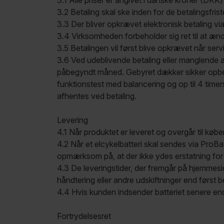
3.1 Alle priser er angivet i danske kroner (DK
3.2 Betaling skal ske inden for de betalingsfrist
3.3 Der bliver opkrævet elektronisk betaling via
3.4 Virksomheden forbeholder sig ret til at ændr
3.5 Betalingen vil først blive opkrævet når servic
3.6 Ved udeblivende betaling eller manglende a
påbegyndt måned. Gebyret dækker sikker opbevar
funktionstest med balancering og op til 4 timer
afhentes ved betaling.
Levering
4.1 Når produktet er leveret og overgår til købe
4.2 Når et elcykelbatteri skal sendes via ProB
opmærksom på, at der ikke ydes erstatning for
4.3 De leveringstider, der fremgår på hjemmesi
håndtering eller andre udskiftninger end først be
4.4 Hvis kunden indsender batteriet senere end
Fortrydelsesret