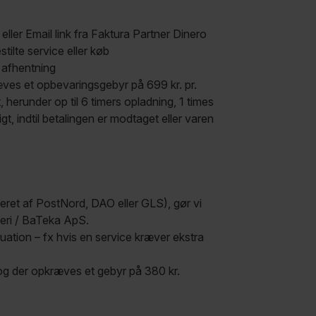
eller Email link fra Faktura Partner Dinero
tilte service eller køb
r afhentning
æves et opbevaringsgebyr på 699 kr. pr.
erunder op til 6 timers opladning, 1 times
t, indtil betalingen er modtaget eller varen
eret af PostNord, DAO eller GLS), gør vi
teri / BaTeka ApS.
uation – fx hvis en service kræver ekstra
 og der opkræves et gebyr på 380 kr.