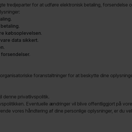
e tredjeparter for at udføre elektronisk betaling, forsendelse 
lysninger:
aling.
betaling.
re købsoplevelsen.
are data sikkert.
en.
 forsendelser.
organisatoriske foranstaltninger for at beskytte dine oplysning
 denne privatlivspolitik.
ivspolitikken. Eventuelle ændringer vil blive offentliggjort på vo
ende vores håndtering af dine personlige oplysninger, er du ve