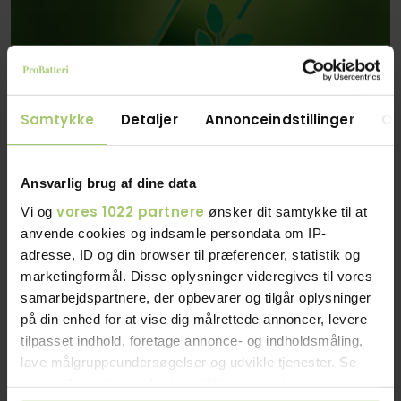
Samtykke
Detaljer
Annonceindstillinger
O
Ansvarlig brug af dine data
Op til 50% billigere end at købe nyt
vores 1022 partnere
Vi og
ønsker dit samtykke til at
anvende cookies og indsamle persondata om IP-
adresse, ID og din browser til præferencer, statistik og
marketingformål. Disse oplysninger videregives til vores
samarbejdspartnere, der opbevarer og tilgår oplysninger
FAQ Svar på dine spørgsmål
på din enhed for at vise dig målrettede annoncer, levere
Brug vores pris beregner herunder og se hvad en
tilpasset indhold, foretage annonce- og indholdsmåling,
batteri renovering koster: Bemærk FAQ kun er for
lave målgruppeundersøgelser og udvikle tjenester. Se
Celleudskiftninger
indstillinger
mere information under
og i vores