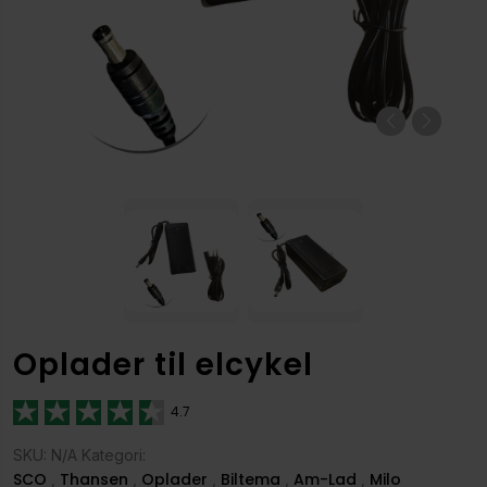
Previous
Next
Oplader til elcykel
4.7
SKU: N/A Kategori:
SCO
Thansen
Oplader
Biltema
Am-Lad
Milo
,
,
,
,
,