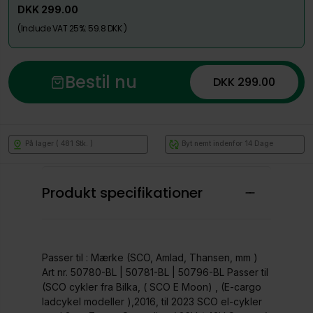
DKK 299.00
(Include VAT 25%: 59.8 DKK )
Bestil nu
DKK 299.00
På lager ( 481 Stk. )
Byt nemt indenfor 14 Dage
Produkt specifikationer
Passer til : Mærke (SCO, Amlad, Thansen, mm )
Art nr. 50780-BL | 50781-BL | 50796-BL Passer til
(SCO cykler fra Bilka, ( SCO E Moon) , (E-cargo
ladcykel modeller ),2016, til 2023 SCO el-cykler