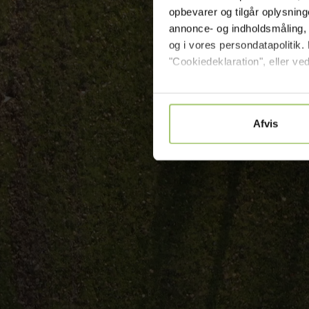
opbevarer og tilgår oplysning
annonce- og indholdsmåling,
og i vores persondatapolitik. 
"Cookiedeklaration", eller ved
Hvis du tillader det, vil vi og
Indsamle præcise oplysni
Afvis
Identificere din enhed ba
Dine valg anvendes på hele w
Vi bruger cookies til at 
dig funktioner til social
af vores hjemmeside med
analysepartnere. Vores 
eller som de har indsaml