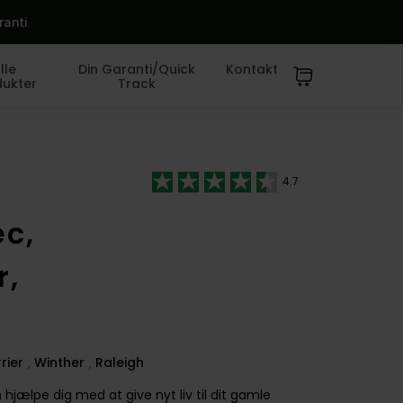
ranti
lle
Din Garanti/Quick
Kontakt
dukter
Track
4.7
ec,
r,
rier
Winther
Raleigh
,
,
n hjælpe dig med at give nyt liv til dit gamle