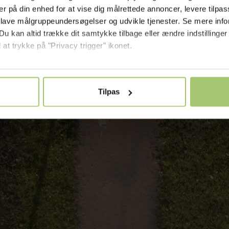
er på din enhed for at vise dig målrettede annoncer, levere tilpas
 lave målgruppeundersøgelser og udvikle tjenester. Se mere inf
Du kan altid trække dit samtykke tilbage eller ændre indstillinger
 at trykke på "Privacy trigger" ikonet.
så gerne:
nger om din placering, der kan være nøjagtig inden for få meter
Tilpas
seret på en scanning af dens unikke karakteristika (fingerprinting
ebsitet.
forbedre din oplevelse ved at tilpasse vores indhold og
e medier og til at analysere vores trafik. Vi deler ogs
 vores partnere inden for sociale medier, annonceri
partnere kan kombinere disse data med andre oplysni
et fra din brug af deres tjenester.