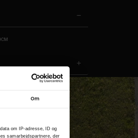
 9CM
Om
ndata om IP-adresse, ID og
ores samarbejdspartnere, der