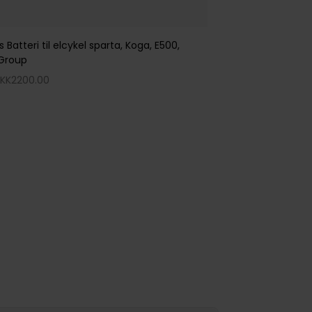
rn More
Learn More
ykel sparta, Koga, E500,
Protanium SCHWINN Batteri til elcyke
From DKK
1900.00