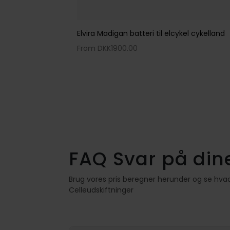
Learn More
iltema,
Elvira Madigan batteri til elcykel cykelland
Busetto
From DKK
1900.00
From D
FAQ Svar på di
Brug vores pris beregner herunder og se hva
Celleudskiftninger