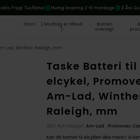
ratis Fragt Tur/Retur
Hurtig levering 2-6 Hverdage
2 Års Ga
Start
( Modtag et tilbud
Batteri
A
)
oversigt
pro
 Am-Lad, Winther, Raleigh, mm
Taske Batteri til
elcykel, Promov
Am-Lad, Winthe
Raleigh, mm
Am-Lad
Promovec Car
SKU: N/A Kategori:
,
Kan dit batteri til elcyklen ikke mere? Vi ka