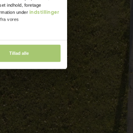
set indhold, foretage
indstillinger
ormation under
 fra vores
Tillad alle
)
 annoncer, for at vise
å oplysninger om din brug
ngspartnere og
nger, du har givet dem,