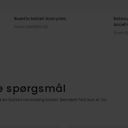
Learn More
Lea
 batteri Acecycles
Batavus Batteri til elc
Accell Group
KK
1900.00
From DKK
2200.00
ne spørgsmål
d en batteri renovering koster: Bemærk FAQ kun er for