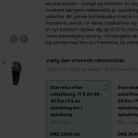
elcykel batteri – hurtigt og effektivt. En op
markant længere rækkevidde pr. opladning
udskifter din gamle batteripakke med en
Panasonic, kendt for deres holdbarhed og 
et nyt batteri? -Sparer dig op til 50 % i forho
mere bæredygtig løsning. -Få længere rækk
Previous
Next
og samles nøje hos os i Fredericia. Se vid
Vælg den ønskede rækkevidde.
Vælg hvor langt du ønsker dit batteri skal kø
Størrelse efter
Størrelse
udskiftning: 11,6 Ah 36 -
udskiftni
42 Km / På en
58 Km / 
opladning km /
opladnin
opladning
opladnin
36V / 42V
36V / 42
DKK 2300.00
DKK 254