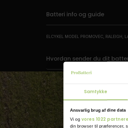
Batteri info og guide
ELCYKEL MODEL PROMOVEC, RALEIGH, L
Hvordan sender du dit batteri 
Samtykke
Ansvarlig brug af dine data
vores 1022 partner
Vi og
din browser til præferencer, 