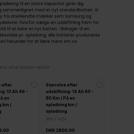
gradering til en større kapacitet giver dig
 sammenlignet med et nyt standardbatteri. Vi
 ny fra anerkendte mærker som Samsung og
ydeevne. Hvorfor vælge en udskiftning frem for
ld til at købe et nyt batteri. -Bidrager til en
evidde pr. opladning. Alle batterier produceres
eoen herunder for at lære mere om os.
re, efter Batteri-skiftet
 efter
Størrelse efter
ng: 13 Ah 46 -
udskiftning: 14 Ah 60 -
På en
80 Km / På en
g km /
opladning km /
g
opladning
V
36V / 42V
9.00
DKK 2800.00