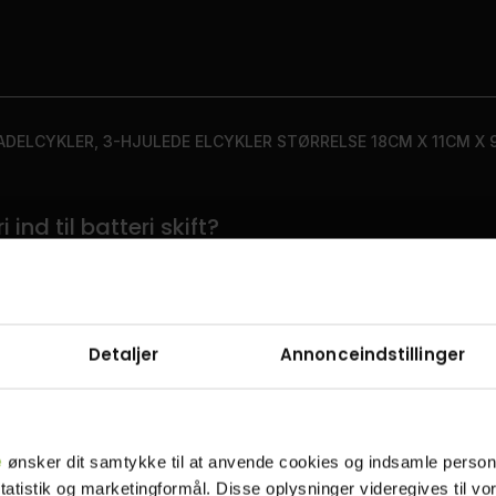
ADELCYKLER, 3-HJULEDE ELCYKLER STØRRELSE 18CM X 11CM X
ind til batteri skift?
Detaljer
Annonceindstillinger
e
ønsker dit samtykke til at anvende cookies og indsamle perso
statistik og marketingformål. Disse oplysninger videregives til v